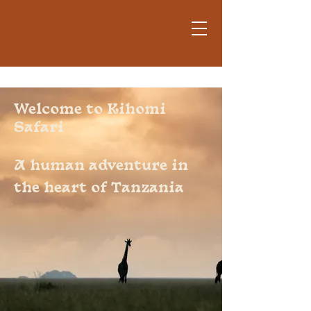
Welcome to Kihomi
Safari
A human adventure in
the heart of Tanzania