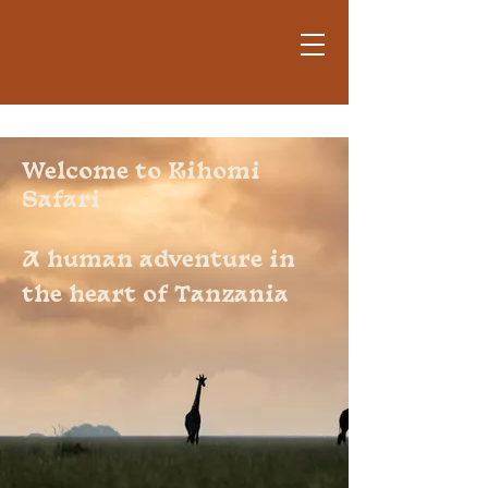
Welcome to Kihomi
Safari
A human adventure in
the heart of Tanzania