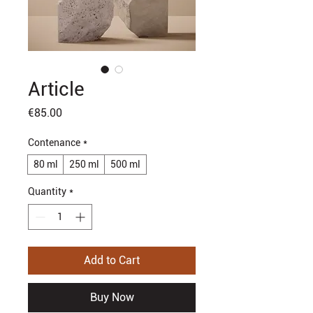
Article
Price
€85.00
Contenance
*
80 ml
250 ml
500 ml
Quantity
*
Add to Cart
Buy Now