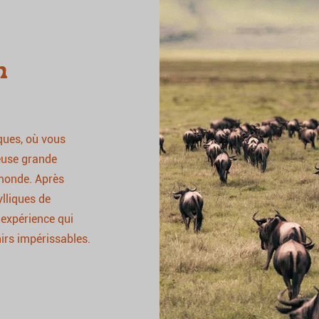
n
ques, où vous
ueuse grande
 monde. Après
ylliques de
 expérience qui
nirs impérissables.