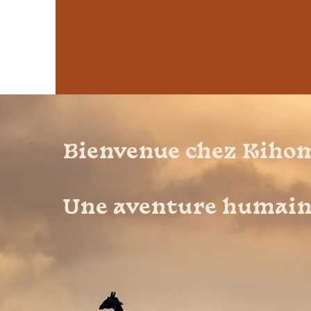
Bienvenue chez Kihom
Une aventure humaine