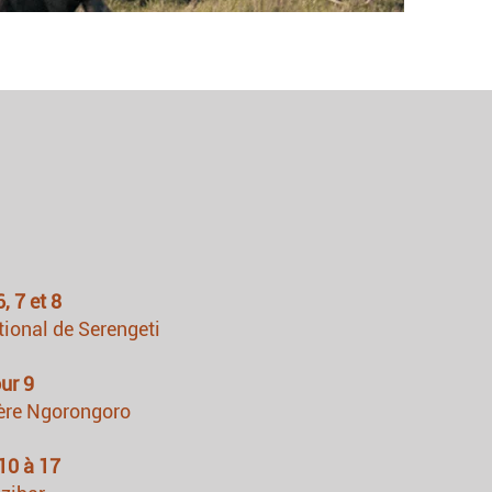
, 7 et 8
tional de Serengeti
ur 9
tère Ngorongoro
10 à 17