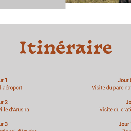
Itinéraire
ur 1
Jour 6
 l'aéroport
Visite
du parc na
ur 2
Jo
ville d'Arusha
Visite du cra
ur 3
Jour 