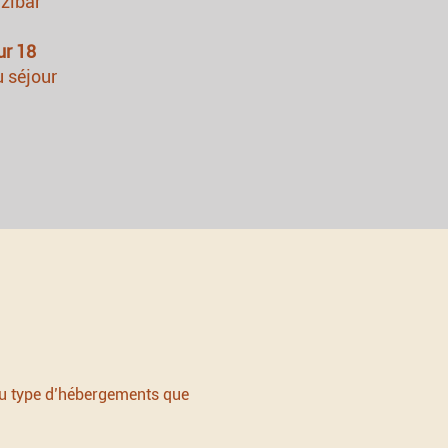
zibar
ur 18
u séjour
 du type d’hébergements que